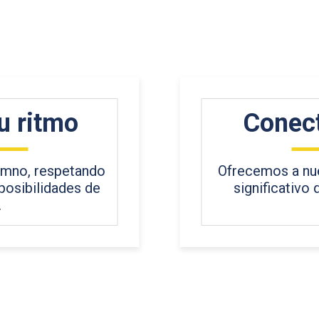
u ritmo
Conec
lumno, respetando
Ofrecemos a nue
 posibilidades de
significativo
.