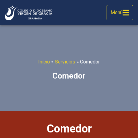
Menú
Inicio
»
Servicios
»
Comedor
Comedor
Comedor