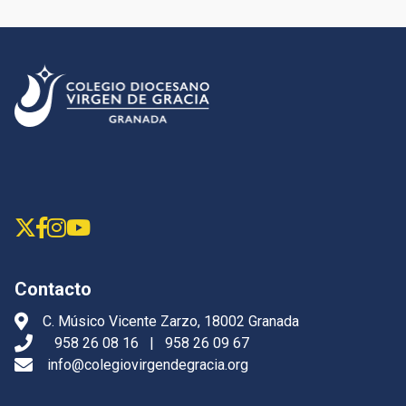
Contacto
C. Músico Vicente Zarzo, 18002 Granada
958 26 08 16
|
958 26 09 67
info@colegiovirgendegracia.org