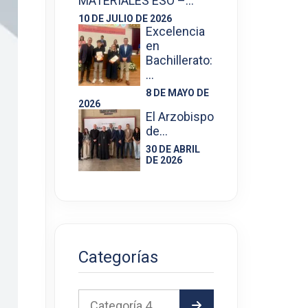
MATERIALES ESO –…
10 DE JULIO DE 2026
Excelencia
en
Bachillerato:
…
8 DE MAYO DE
2026
El Arzobispo
de…
30 DE ABRIL
DE 2026
Categorías
Categoría 4