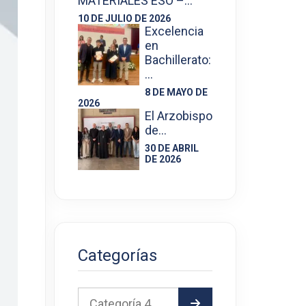
MATERIALES ESO –…
10 DE JULIO DE 2026
Excelencia
en
Bachillerato:
…
8 DE MAYO DE
2026
El Arzobispo
de…
30 DE ABRIL
DE 2026
Categorías
Categoría 4