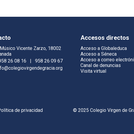
acto
Accesos directos
 Músico Vicente Zarzo, 18002
Acceso a Globaleduca
anada
Acceso a Séneca
Acceso a correo electrón
958 26 08 16
|
958 26 09 67
Canal de denuncias
nfo@colegiovirgendegracia.org
Visita virtual
olítica de privacidad
© 2025 Colegio Virgen de Gr