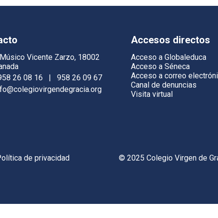
acto
Accesos directos
 Músico Vicente Zarzo, 18002
Acceso a Globaleduca
anada
Acceso a Séneca
Acceso a correo electrón
958 26 08 16
|
958 26 09 67
Canal de denuncias
nfo@colegiovirgendegracia.org
Visita virtual
olítica de privacidad
© 2025 Colegio Virgen de Gr