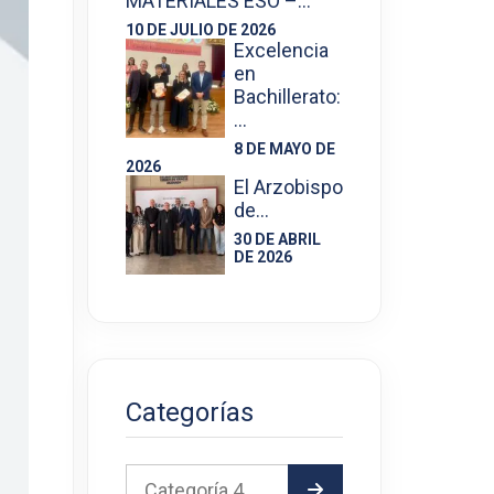
MATERIALES ESO –…
10 DE JULIO DE 2026
Excelencia
en
Bachillerato:
…
8 DE MAYO DE
2026
El Arzobispo
de…
30 DE ABRIL
DE 2026
Categorías
Categoría 4