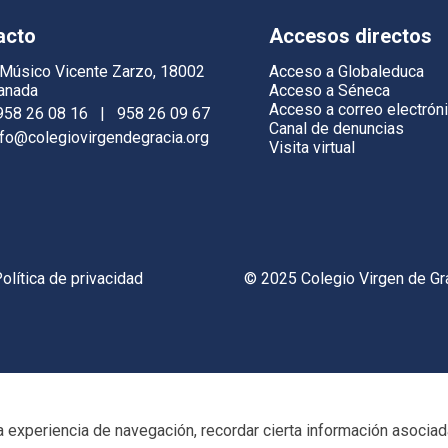
acto
Accesos directos
 Músico Vicente Zarzo, 18002
Acceso a Globaleduca
anada
Acceso a Séneca
Acceso a correo electrón
958 26 08 16
|
958 26 09 67
Canal de denuncias
nfo@colegiovirgendegracia.org
Visita virtual
olítica de privacidad
© 2025 Colegio Virgen de Gr
 experiencia de navegación, recordar cierta información asociada