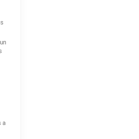
as
 un
s
 a