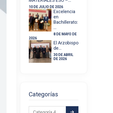
MATERIALES ESO –…
10 DE JULIO DE 2026
Excelencia
en
Bachillerato:
…
8 DE MAYO DE
2026
El Arzobispo
de…
30 DE ABRIL
DE 2026
Categorías
Categoría 4