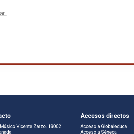
lar
acto
Accesos directos
 Músico Vicente Zarzo, 18002
Acceso a Globaleduca
anada
Acceso a Séneca