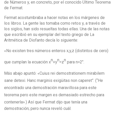
de Números y, en concreto, por el conocido Último Teorema
de Fermat.
Fermat acostumbraba a hacer notas en los márgenes de
los libros. La gente las tomaba como retos y, a través de
los siglos, han sido resueltas todas ellas. Una de las notas
que escribió en su ejemplar del texto griego de La
Aritmética de Diofanto decía lo siguiente:
«No existen tres números enteros x,y,z (distintos de cero)
n
n
n
que cumplan la ecuación x
+y
=z
para n>2″.
Más abajo apuntó:
«Cuius rei demostrationem mirabilem
sane detexi. Hanc marginis exigüitas non caperet”. (“He
encontrado una demostración maravillosa para este
teorema pero este margen es demasiado estrecho para
contenerla».)
Así que Fermat dijo que tenía una
demostración; pero nunca reveló cuál.