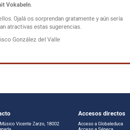
it Vokabeln
.
llos. Ojalá os sorprendan gratamente y aún sería
an atractivas estas sugerencias.
isco González del Valle
acto
Accesos directos
 Músico Vicente Zarzo, 18002
Acceso a Globaleduca
anada
Acceso a Séneca