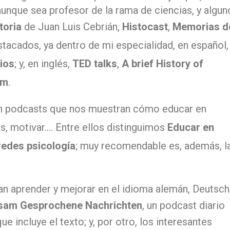
aunque sea profesor de la rama de ciencias, y algun
toria
de Juan Luis Cebrián,
Histocast
,
Memorias d
stacados, ya dentro de mi especialidad, en español,
ios
; y, en inglés,
TED talks
,
A brief History of
em
.
on
podcasts
que nos muestran cómo educar en
as, motivar…. Entre ellos distinguimos
Educar en
redes psicología
; muy recomendable es, además, l
an aprender y mejorar en el idioma alemán, Deutsc
sam Gesprochene Nachrichten
, un
podcast
diario
e incluye el texto; y, por otro, los interesantes