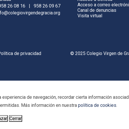
Acceso a correo electrón
958 26 08 16
|
958 26 09 67
Canal de denuncias
nfo@colegiovirgendegracia.org
Visita virtual
olítica de privacidad
© 2025 Colegio Virgen de Gr
 experiencia de navegación, recordar cierta información asociada
 permitidas. Más información en nuestra
política de cookies
.
azar
Cerrar