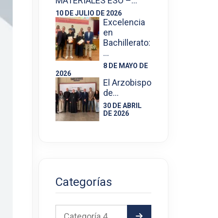
MATERIALES ESO –…
10 DE JULIO DE 2026
Excelencia
en
Bachillerato:
…
8 DE MAYO DE
2026
El Arzobispo
de…
30 DE ABRIL
DE 2026
Categorías
Categoría 4