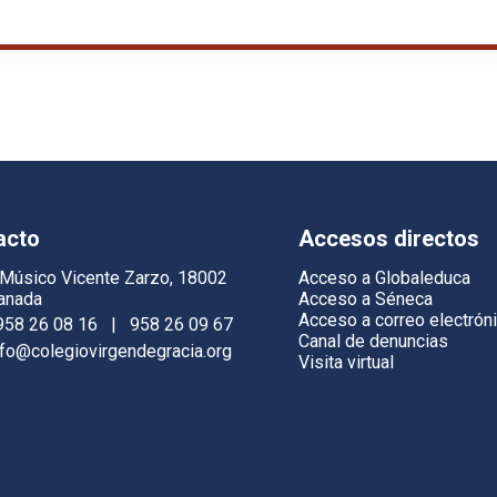
acto
Accesos directos
 Músico Vicente Zarzo, 18002
Acceso a Globaleduca
anada
Acceso a Séneca
Acceso a correo electrón
958 26 08 16
|
958 26 09 67
Canal de denuncias
nfo@colegiovirgendegracia.org
Visita virtual