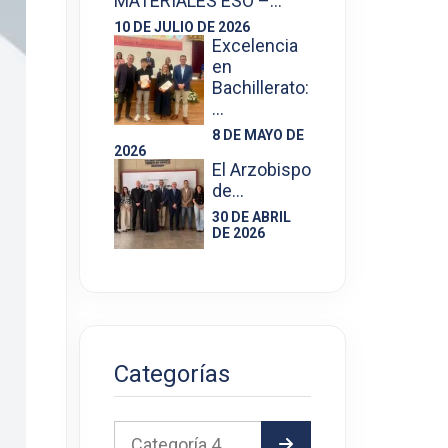
MATERIALES ESO –…
10 DE JULIO DE 2026
Excelencia
en
Bachillerato:
…
8 DE MAYO DE
2026
El Arzobispo
de…
30 DE ABRIL
DE 2026
Categorías
Categoría 4