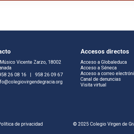
acto
Accesos directos
 Músico Vicente Zarzo, 18002
Acceso a Globaleduca
anada
Acceso a Séneca
Acceso a correo electrón
958 26 08 16
|
958 26 09 67
Canal de denuncias
nfo@colegiovirgendegracia.org
Visita virtual
olítica de privacidad
© 2025 Colegio Virgen de Gr