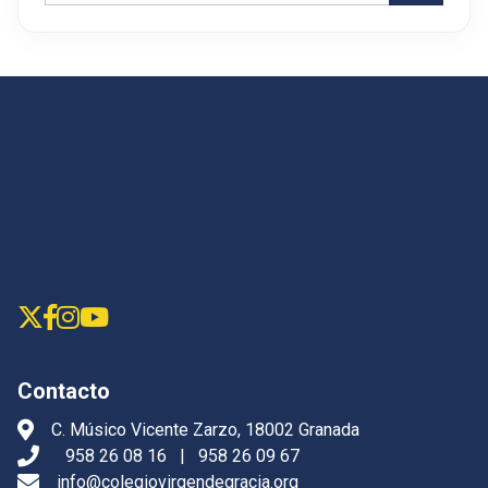
Contacto
C. Músico Vicente Zarzo, 18002 Granada
958 26 08 16
|
958 26 09 67
info@colegiovirgendegracia.org